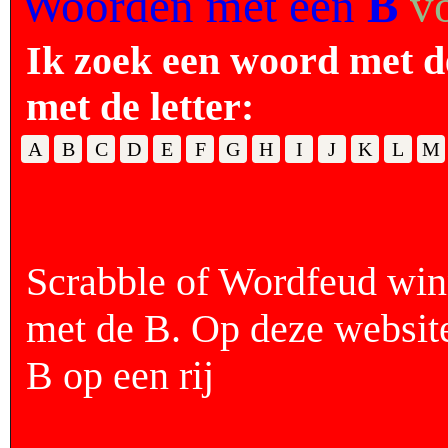
Woorden met een
B
v
Ik zoek een woord met d
met de letter:
A
B
C
D
E
F
G
H
I
J
K
L
M
Scrabble of Wordfeud wi
met de B. Op deze websit
B op een rij