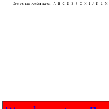
Zoek ook naar woorden met een:
A
B
C
D
E
F
G
H
I
J
K
L
M