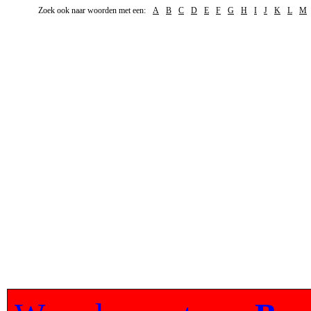
Zoek ook naar woorden met een:
A
B
C
D
E
F
G
H
I
J
K
L
M