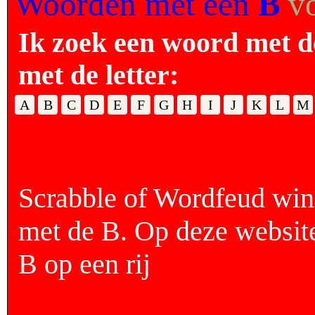
Woorden met een
B
v
Ik zoek een woord met d
met de letter:
A
B
C
D
E
F
G
H
I
J
K
L
M
Scrabble of Wordfeud wi
met de B. Op deze websit
B op een rij