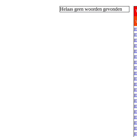
Helaas geen woorden gevonden
m
m
m
m
m
m
m
m
m
m
m
m
m
m
m
m
m
m
m
m