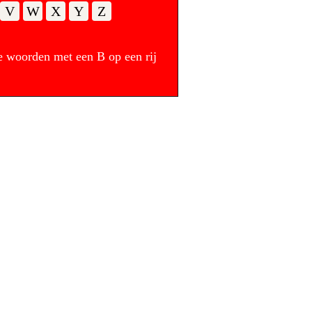
V
W
X
Y
Z
e woorden met een B op een rij