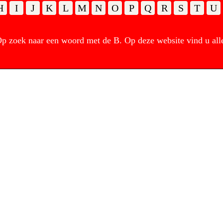
H
I
J
K
L
M
N
O
P
Q
R
S
T
U
 zoek naar een woord met de B. Op deze website vind u all