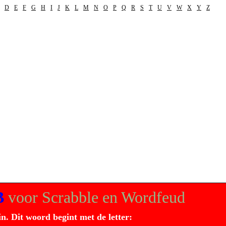
D
E
F
G
H
I
J
K
L
M
N
O
P
Q
R
S
T
U
V
W
X
Y
Z
B
voor Scrabble en Wordfeud
in. Dit
woord
begint met de letter: