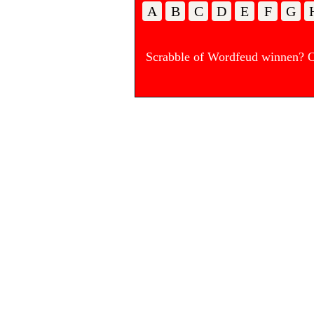
A
B
C
D
E
F
G
Scrabble of Wordfeud winnen? Op