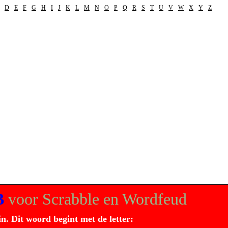
D
E
F
G
H
I
J
K
L
M
N
O
P
Q
R
S
T
U
V
W
X
Y
Z
B
voor Scrabble en Wordfeud
in. Dit
woord
begint met de letter: