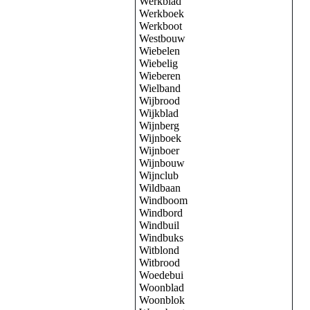
Werkblad
Werkboek
Werkboot
Westbouw
Wiebelen
Wiebelig
Wieberen
Wielband
Wijbrood
Wijkblad
Wijnberg
Wijnboek
Wijnboer
Wijnbouw
Wijnclub
Wildbaan
Windboom
Windbord
Windbuil
Windbuks
Witblond
Witbrood
Woedebui
Woonblad
Woonblok