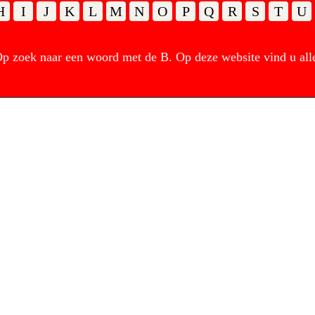
H
I
J
K
L
M
N
O
P
Q
R
S
T
U
 zoek naar een woord met de B. Op deze website vind u all