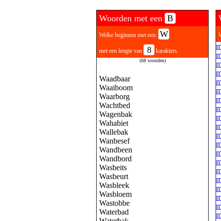
Woorden met een
B
W
Welke beginnen met een:
m
8
met een lengte van
karakters.
m
(68 woorden)
m
m
Waadbaar
m
Waaiboom
m
Waarborg
m
Wachtbed
m
Wagenbak
m
Wahabiet
m
Wallebak
m
Wanbesef
m
Wandbeen
m
Wandbord
m
Wasbeits
m
Wasbeurt
m
Wasbleek
m
Wasbloem
m
Wastobbe
m
Waterbad
m
Waterbak