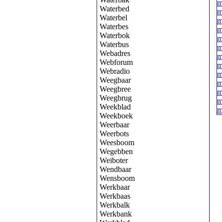
m
Waterbed
m
Waterbel
m
Waterbes
m
Waterbok
m
Waterbus
m
Webadres
m
Webforum
m
Webradio
m
Weegbaar
m
Weegbree
m
Weegbrug
m
Weekblad
m
Weekboek
Weerbaar
Weerbots
Weesboom
Wegebben
Weiboter
Wendbaar
Wensboom
Werkbaar
Werkbaas
Werkbalk
Werkbank