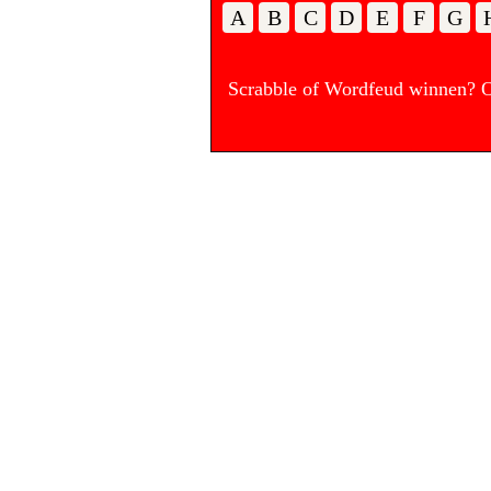
A
B
C
D
E
F
G
Scrabble of Wordfeud winnen? Op