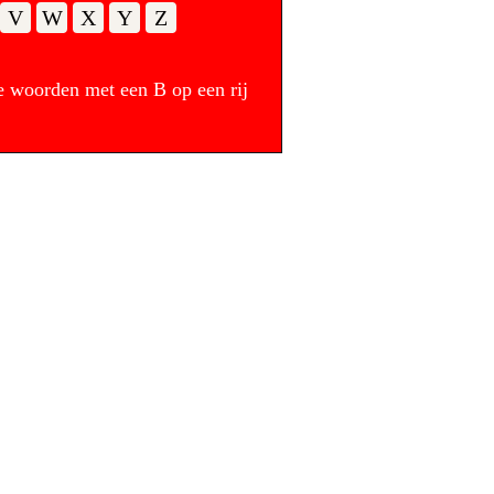
V
W
X
Y
Z
e woorden met een B op een rij