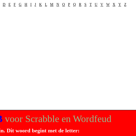
D
E
F
G
H
I
J
K
L
M
N
O
P
Q
R
S
T
U
V
W
X
Y
Z
B
voor Scrabble en Wordfeud
in. Dit
woord
begint met de letter: