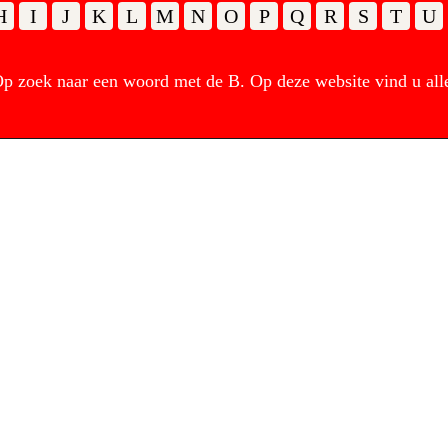
H
I
J
K
L
M
N
O
P
Q
R
S
T
U
 zoek naar een woord met de B. Op deze website vind u all