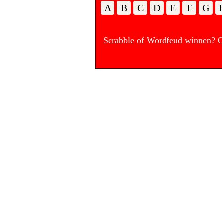
A
B
C
D
E
F
G
Scrabble of Wordfeud winnen? Op