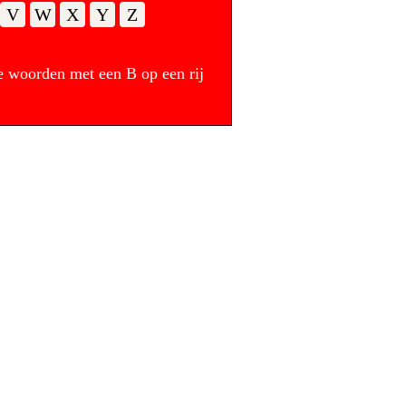
V
W
X
Y
Z
e woorden met een B op een rij