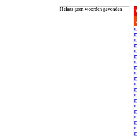
Helaas geen woorden gevonden
m
m
m
m
m
m
m
m
m
m
m
m
m
m
m
m
m
m
m
m